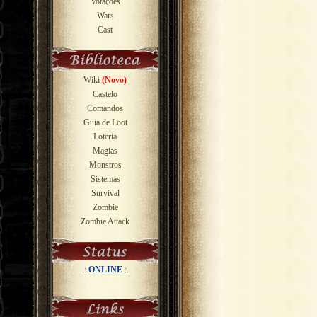
Votações
Wars
Cast
Wiki
(Novo)
Castelo
Comandos
Guia de Loot
Loteria
Magias
Monstros
Sistemas
Survival
Zombie
Zombie Attack
.:
ONLINE
:.