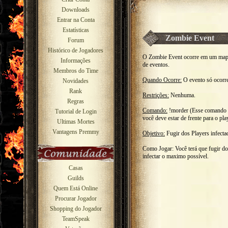
Downloads
Entrar na Conta
Estatísticas
Zombie Event
Forum
Histórico de Jogadores
O Zombie Event ocorre em um mapa 
Informações
de eventos.
Membros do Time
Quando Ocorre:
O evento só ocorr
Novidades
Rank
Restrições:
Nenhuma.
Regras
Comando:
!morder (Esse comando fa
Tutorial de Login
você deve estar de frente para o pla
Ultimas Mortes
Vantagens Premmy
Objetivo:
Fugir dos Players infectad
Como Jogar: Você terá que fugir dos
infectar o maximo possível.
Casas
Guilds
Quem Está Online
Procurar Jogador
Shopping do Jogador
TeamSpeak