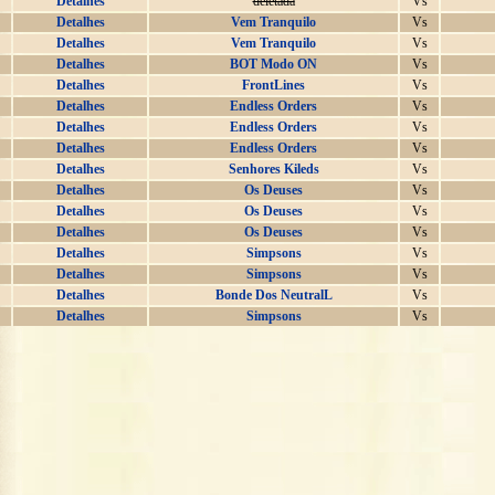
Detalhes
deletada
Vs
Detalhes
Vem Tranquilo
Vs
Detalhes
Vem Tranquilo
Vs
Detalhes
BOT Modo ON
Vs
Detalhes
FrontLines
Vs
Detalhes
Endless Orders
Vs
Detalhes
Endless Orders
Vs
Detalhes
Endless Orders
Vs
Detalhes
Senhores Kileds
Vs
Detalhes
Os Deuses
Vs
Detalhes
Os Deuses
Vs
Detalhes
Os Deuses
Vs
Detalhes
Simpsons
Vs
Detalhes
Simpsons
Vs
Detalhes
Bonde Dos NeutralL
Vs
Detalhes
Simpsons
Vs