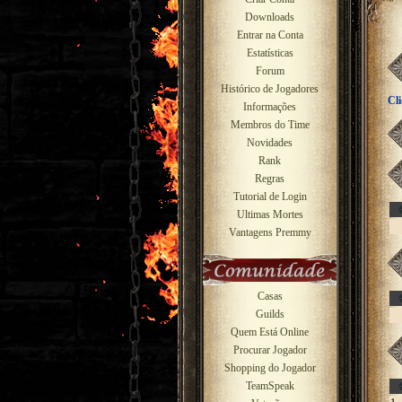
Downloads
Entrar na Conta
Estatísticas
Forum
Histórico de Jogadores
Cl
Informações
Membros do Time
Novidades
Rank
Regras
Tutorial de Login
Ultimas Mortes
Vantagens Premmy
Casas
Guilds
Quem Está Online
Procurar Jogador
Shopping do Jogador
TeamSpeak