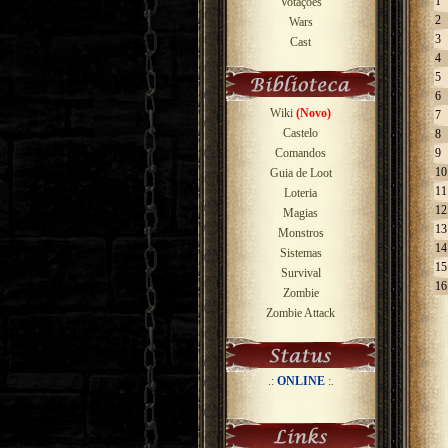
1
Votações
2
Wars
3
Cast
4
5
6
Wiki
(Novo)
7
Castelo
8
Comandos
9
10
Guia de Loot
11
Loteria
12
Magias
13
Monstros
14
Sistemas
15
Survival
16
Zombie
Zombie Attack
.:
ONLINE
:.