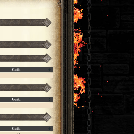
Guild
Guild
Guild