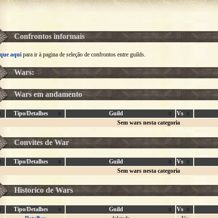
Confrontos informais
ique aqui
para ir à pagina de seleção de confrontos entre guilds.
Wars:
Wars em andamento
Tipo/Detalhes
Guild
Vs
Sem wars nesta categoria
Convites de War
Tipo/Detalhes
Guild
Vs
Sem wars nesta categoria
Historico de Wars
Tipo/Detalhes
Guild
Vs