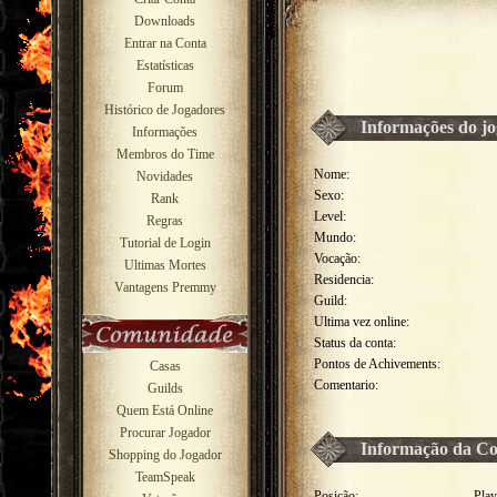
Downloads
Entrar na Conta
Estatísticas
Forum
Histórico de Jogadores
Informações do j
Informações
Membros do Time
Nome:
Novidades
Sexo:
Rank
Level:
Regras
Mundo:
Tutorial de Login
Vocação:
Ultimas Mortes
Residencia:
Vantagens Premmy
Guild:
Ultima vez online:
Status da conta:
Pontos de Achivements:
Casas
Comentario:
Guilds
Quem Está Online
Procurar Jogador
Informação da Co
Shopping do Jogador
TeamSpeak
Posição:
Play